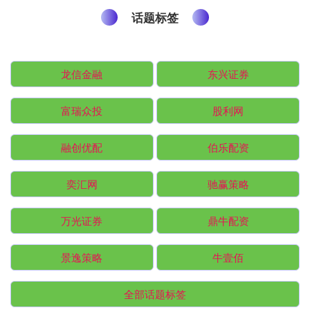
话题标签
龙信金融
东兴证券
富瑞众投
股利网
融创优配
伯乐配资
奕汇网
驰赢策略
万光证券
鼎牛配资
景逸策略
牛壹佰
全部话题标签