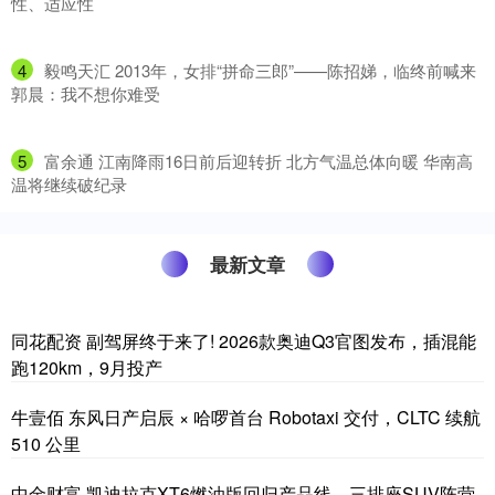
性、适应性
4
​毅鸣天汇 2013年，女排“拼命三郎”——陈招娣，临终前喊来
郭晨：我不想你难受
5
​富余通 江南降雨16日前后迎转折 北方气温总体向暖 华南高
温将继续破纪录
最新文章
同花配资 副驾屏终于来了! 2026款奥迪Q3官图发布，插混能
跑120km，9月投产
牛壹佰 东风日产启辰 × 哈啰首台 Robotaxi 交付，CLTC 续航
510 公里
中金财富 凯迪拉克XT6燃油版回归产品线，三排座SUV阵营