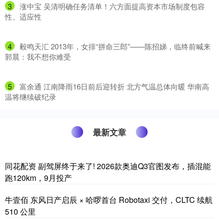
3
​涨中宝 吴清明确任务清单！六方面提高资本市场制度包容
性、适应性
4
​毅鸣天汇 2013年，女排“拼命三郎”——陈招娣，临终前喊来
郭晨：我不想你难受
5
​富余通 江南降雨16日前后迎转折 北方气温总体向暖 华南高
温将继续破纪录
最新文章
同花配资 副驾屏终于来了! 2026款奥迪Q3官图发布，插混能
跑120km，9月投产
牛壹佰 东风日产启辰 × 哈啰首台 Robotaxi 交付，CLTC 续航
510 公里