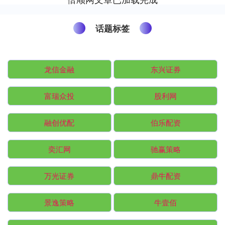
话题标签
龙信金融
东兴证券
富瑞众投
股利网
融创优配
伯乐配资
奕汇网
驰赢策略
万光证券
鼎牛配资
景逸策略
牛壹佰