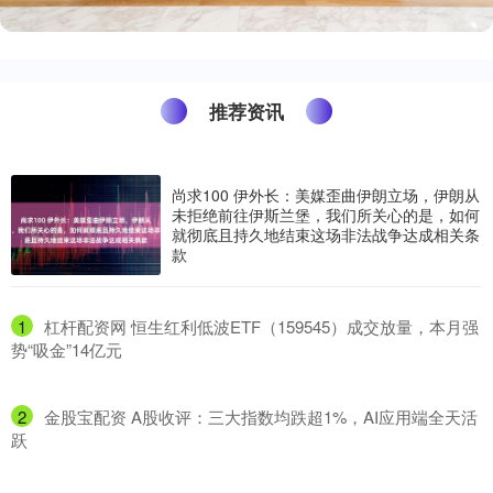
推荐资讯
尚求100 伊外长：美媒歪曲伊朗立场，伊朗从
未拒绝前往伊斯兰堡，我们所关心的是，如何
就彻底且持久地结束这场非法战争达成相关条
款
1
​杠杆配资网 恒生红利低波ETF（159545）成交放量，本月强
势“吸金”14亿元
2
​金股宝配资 A股收评：三大指数均跌超1%，AI应用端全天活
跃