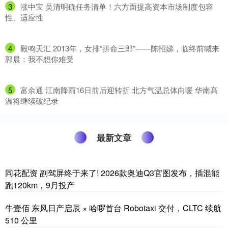
3
​涨中宝 吴清明确任务清单！六方面提高资本市场制度包容
性、适应性
4
​毅鸣天汇 2013年，女排“拼命三郎”——陈招娣，临终前喊来
郭晨：我不想你难受
5
​富余通 江南降雨16日前后迎转折 北方气温总体向暖 华南高
温将继续破纪录
最新文章
同花配资 副驾屏终于来了! 2026款奥迪Q3官图发布，插混能
跑120km，9月投产
牛壹佰 东风日产启辰 × 哈啰首台 Robotaxi 交付，CLTC 续航
510 公里