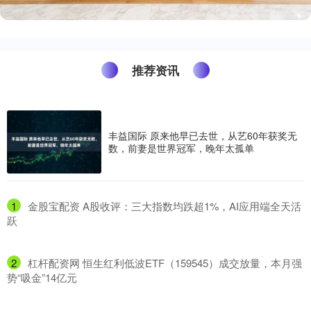
推荐资讯
丰益国际 原来他早已去世，从艺60年获奖无
数，前妻是世界冠军，晚年太孤单
1
​金股宝配资 A股收评：三大指数均跌超1%，AI应用端全天活
跃
2
​杠杆配资网 恒生红利低波ETF（159545）成交放量，本月强
势“吸金”14亿元