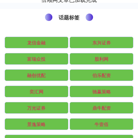
话题标签
龙信金融
东兴证券
富瑞众投
股利网
融创优配
伯乐配资
奕汇网
驰赢策略
万光证券
鼎牛配资
景逸策略
牛壹佰