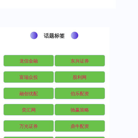
话题标签
龙信金融
东兴证券
富瑞众投
股利网
融创优配
伯乐配资
奕汇网
驰赢策略
万光证券
鼎牛配资