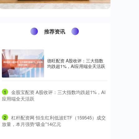
推荐资讯
德旺配资 A股收评：三大指数
均跌超1%，AI应用端全天活跃
1
​金股宝配资 A股收评：三大指数均跌超1%，AI
应用端全天活跃
2
​杠杆配资网 恒生红利低波ETF（159545）成交
放量，本月强势“吸金”14亿元