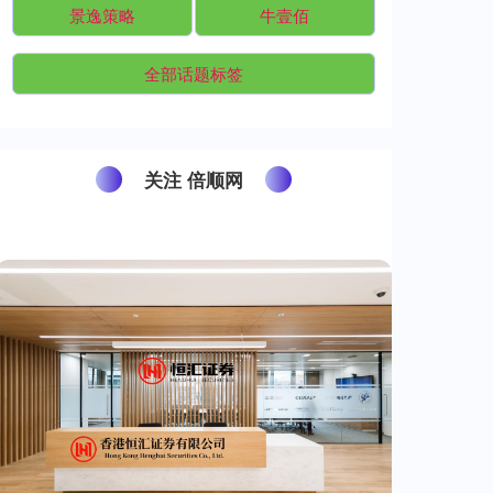
景逸策略
牛壹佰
全部话题标签
关注 倍顺网