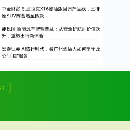
中金财富 凯迪拉克XT6燃油版回归产品线，三排
座SUV阵营增至四款
趣投顾 新能源车智驾普及：从安全护航到价值跃
升，重塑出行新体验
宏泰证券 AI盛行时代，看广州酒店人如何坚守匠
心“手搓”服务
司