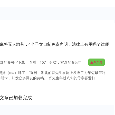
人打麻将无人敢带，4个子女自制免责声明，法律上有用吗？律师
鑫配资APP下载
查看：
157
分类：
实盘配资公司
五八策略
妈抹（ma）牌了！”近日，湖北的肖先生在网上发布了为年迈母亲制
明卡，引发众多网友的共鸣。 肖先生年过八旬的母亲喜爱打....
文章已加载完成