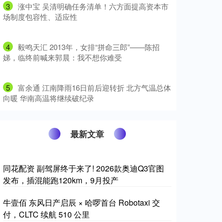
3
​涨中宝 吴清明确任务清单！六方面提高资本市
场制度包容性、适应性
4
​毅鸣天汇 2013年，女排“拼命三郎”——陈招
娣，临终前喊来郭晨：我不想你难受
5
​富余通 江南降雨16日前后迎转折 北方气温总体
向暖 华南高温将继续破纪录
最新文章
同花配资 副驾屏终于来了! 2026款奥迪Q3官图
发布，插混能跑120km，9月投产
牛壹佰 东风日产启辰 × 哈啰首台 Robotaxi 交
付，CLTC 续航 510 公里